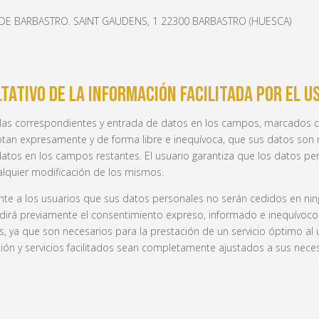
S DE BARBASTRO. SAINT GAUDENS, 1 22300 BARBASTRO (HUESCA)
TATIVO DE LA INFORMACIÓN FACILITADA POR EL U
llas correspondientes y entrada de datos en los campos, marcados co
tan expresamente y de forma libre e inequívoca, que sus datos son n
e datos en los campos restantes. El usuario garantiza que los datos p
lquier modificación de los mismos.
e a los usuarios que sus datos personales no serán cedidos en ning
edirá previamente el consentimiento expreso, informado e inequívoco 
ios, ya que son necesarios para la prestación de un servicio óptimo al
ción y servicios facilitados sean completamente ajustados a sus nece